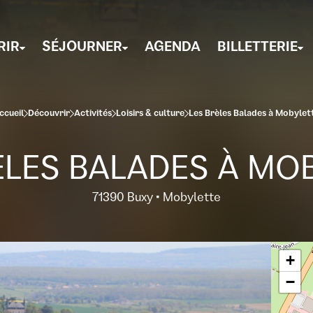
RIR
SÉJOURNER
AGENDA
BILLETTERIE
ccueil
Découvrir
Activités
Loisirs & culture
Les Brèles Balades à Mobylet
ÈLES BALADES À MO
71390 Buxy • Mobylette
+
−