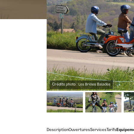
Crédits photo : Les Brèles Balades
Description
Ouvertures
Services
Tarifs
Equipem