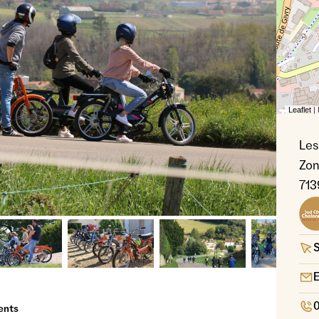
Leaflet
|
Les
Zon
713
Crédits
S
E
0
ents