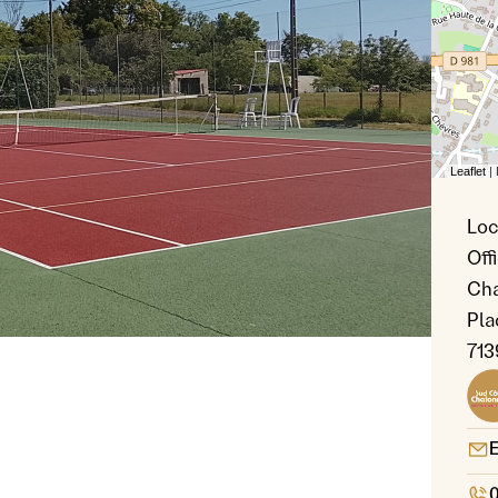
Leaflet
|
Loc
Off
Cha
Crédit
Pla
713
E
0