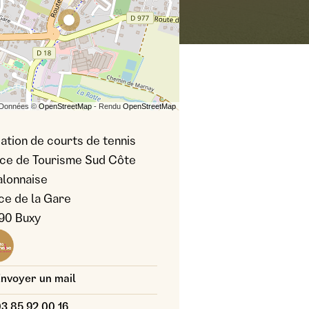
 Données ©
OpenStreetMap
- Rendu
OpenStreetMap
ation de courts de tennis
ice de Tourisme Sud Côte
lonnaise
s photo : Mélanie/OTSCC
ce de la Gare
90 Buxy
nvoyer un mail
3 85 92 00 16