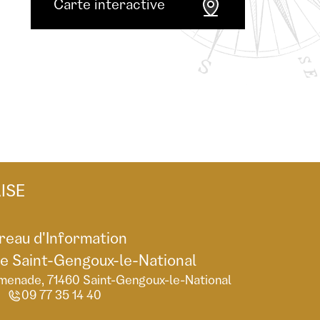
Carte interactive
ISE
reau d'Information
de Saint-Gengoux-le-National
menade, 71460 Saint-Gengoux-le-National
09 77 35 14 40