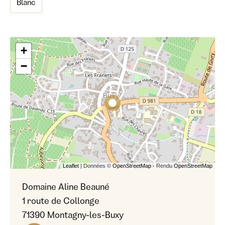
Blanc
+
−
Leaflet
| Données ©
OpenStreetMap
- Rendu
OpenStreetMap
Domaine Aline Beauné
1 route de Collonge
71390 Montagny-les-Buxy