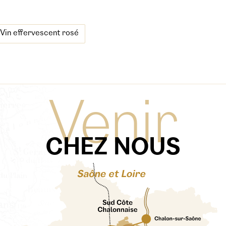
Vin effervescent rosé
Venir
CHEZ NOUS