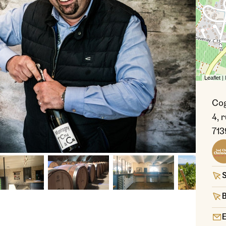
Leaflet
|
Cog
4, 
713
Crédit
S
B
E