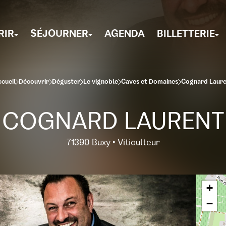
RIR
SÉJOURNER
AGENDA
BILLETTERIE
cueil
Découvrir
Déguster
Le vignoble
Caves et Domaines
Cognard Laure
COGNARD LAURENT
71390 Buxy • Viticulteur
+
−