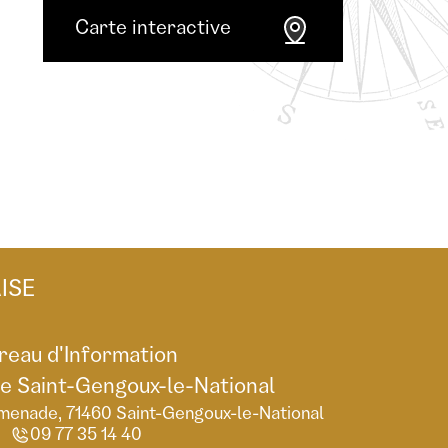
Carte interactive
ISE
reau d'Information
de Saint-Gengoux-le-National
menade, 71460 Saint-Gengoux-le-National
09 77 35 14 40