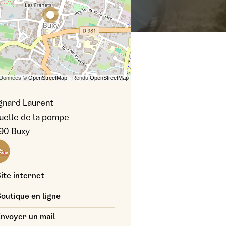
 Données ©
OpenStreetMap
- Rendu
OpenStreetMap
nard Laurent
ruelle de la pompe
90 Buxy
s photo : Domaine Laurent Cognard
ite internet
outique en ligne
nvoyer un mail