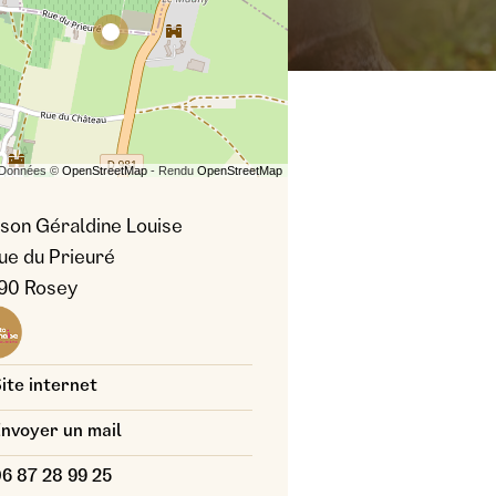
 Données ©
OpenStreetMap
- Rendu
OpenStreetMap
son Géraldine Louise
rue du Prieuré
90 Rosey
s photo : GÉRALDINE LOUISE
ite internet
nvoyer un mail
6 87 28 99 25