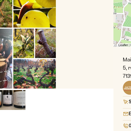
Leaflet
|
Mai
5, 
713
Crédit
S
E
0