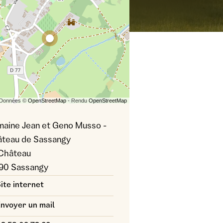
 Données ©
OpenStreetMap
- Rendu
OpenStreetMap
aine Jean et Geno Musso -
teau de Sassangy
Château
90 Sassangy
ite internet
nvoyer un mail