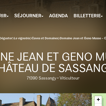
RIR
SÉJOURNER
AGENDA
BILLETTERIE
Déguster
Le vignoble
Caves et Domaines
Domaine Jean et Geno Musso - 
NE JEAN ET GENO M
HÂTEAU DE SASSAN
71390 Sassangy • Viticulteur
+