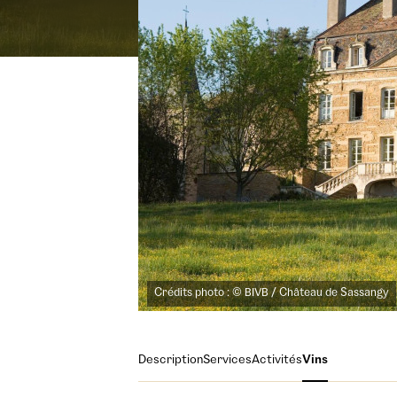
Crédits photo : © BIVB / Château de Sassangy
Description
Services
Activités
Vins