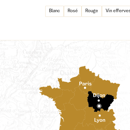
Blanc
Rosé
Rouge
Vin efferve