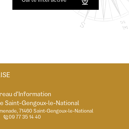
Carte interactive
ISE
reau d'Information
de Saint-Gengoux-le-National
menade, 71460 Saint-Gengoux-le-National
09 77 35 14 40