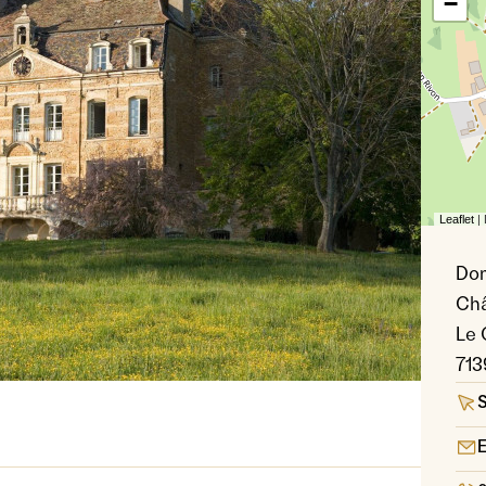
−
Leaflet
|
Dom
Châ
Le 
713
S
E