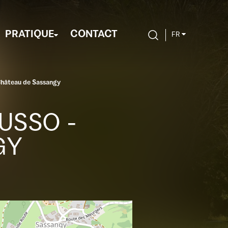
PRATIQUE
CONTACT
FR
Château de Sassangy
USSO -
GY