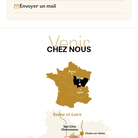
Envoyer un mail
Venir
CHEZ NOUS