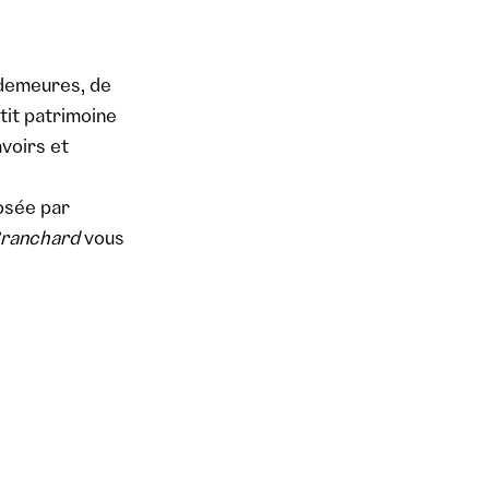
 demeures, de
tit patrimoine
avoirs et
osée par
Branchard
vous