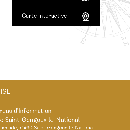
Carte interactive
ISE
reau d'Information
de Saint-Gengoux-le-National
menade, 71460 Saint-Gengoux-le-National