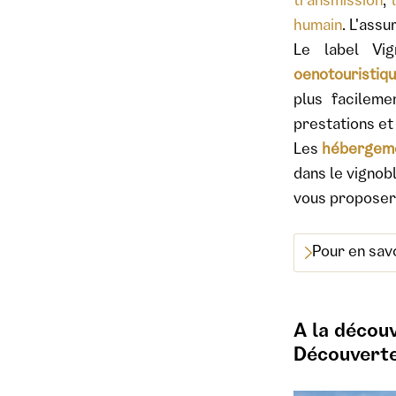
transmission
,
humain
. L'assu
Le label Vi
oenotouristiq
plus facilem
prestations et
Les
hébergeme
dans le vignob
vous proposero
Pour en savo
A la découv
Découvert