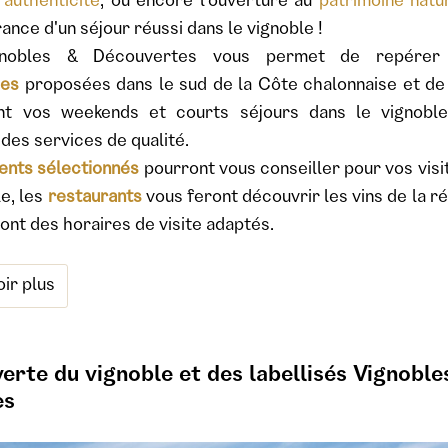
l'authenticité
, ou encore l'ouverture au
patrimoine natur
rance d'un séjour réussi dans le vignoble !
gnobles & Découvertes vous permet de repére
ues
proposées dans le sud de la Côte chalonnaise et de 
ent vos weekends et courts séjours dans le vignobl
 des services de qualité.
nts sélectionnés
pourront vous conseiller pour vos visit
le, les
restaurants
vous feront découvrir les vins de la ré
nt des horaires de visite adaptés.
ir plus
erte du vignoble et des labellisés Vignoble
es