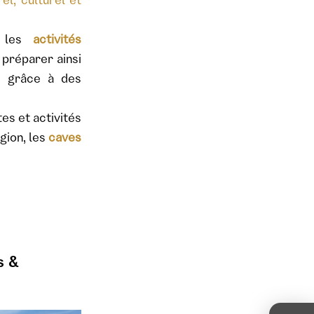
el, culturel et
r les
activités
préparer ainsi
e grâce à des
es et activités
gion, les
caves
s &