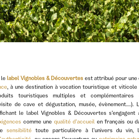
 le
label Vignobles & Découvertes
est attribué pour une
nce
, à une destination à vocation touristique et viticol
duits touristiques multiples et complémentaires 
 visite de cave et dégustation, musée, évènement....). 
ffichant le label Vignobles & Découvertes s'engagent
xigences
comme une
qualité d'accueil
en français ou d
une
sensibilité
toute particulière à l'univers du vin,